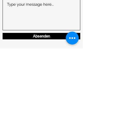
Absenden
Johannes Forbrich
Sielenwangstraße 19
73344 Gruibingen
info@oldtimer-network.com